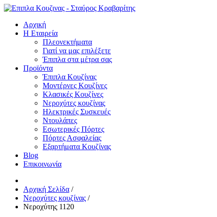
Αρχική
Η Εταιρεία
Πλεονεκτήματα
Γιατί να μας επιλέξετε
Έπιπλα στα μέτρα σας
Προϊόντα
Έπιπλα Κουζίνας
Μοντέρνες Κουζίνες
Κλασικές Κουζίνες
Νεροχύτες κουζίνας
Ηλεκτρικές Συσκευές
Ντουλάπες
Εσωτερικές Πόρτες
Πόρτες Ασφαλείας
Εξαρτήματα Κουζίνας
Blog
Επικοινωνία
Αρχική Σελίδα
/
Νεροχύτες κουζίνας
/
Νεροχύτης 1120