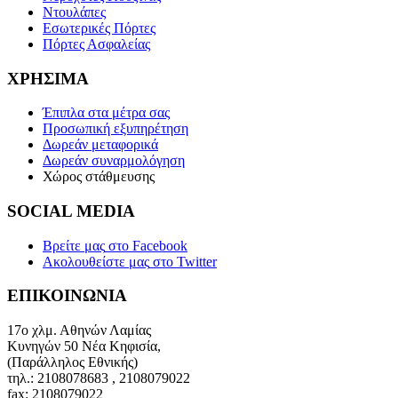
Ντουλάπες
Εσωτερικές Πόρτες
Πόρτες Ασφαλείας
ΧΡΗΣΙΜΑ
Έπιπλα στα μέτρα σας
Προσωπική εξυπηρέτηση
Δωρεάν μεταφορικά
Δωρεάν συναρμολόγηση
Χώρος στάθμευσης
SOCIAL MEDIA
Βρείτε μας
στο Facebook
Ακολουθείστε μας
στο Twitter
ΕΠΙΚΟΙΝΩΝΙΑ
17ο χλμ. Αθηνών Λαμίας
Κυνηγών 50 Νέα Κηφισία,
(Παράλληλος Εθνικής)
τηλ.: 2108078683 , 2108079022
fax: 2108079022