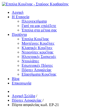
Αρχική
Η Εταιρεία
Πλεονεκτήματα
Γιατί να μας επιλέξετε
Έπιπλα στα μέτρα σας
Προϊόντα
Έπιπλα Κουζίνας
Μοντέρνες Κουζίνες
Κλασικές Κουζίνες
Νεροχύτες κουζίνας
Ηλεκτρικές Συσκευές
Ντουλάπες
Εσωτερικές Πόρτες
Πόρτες Ασφαλείας
Εξαρτήματα Κουζίνας
Blog
Επικοινωνία
Αρχική Σελίδα
/
Πόρτες Ασφαλείας
/
Πόρτα ασφαλείας κωδ. EP-21