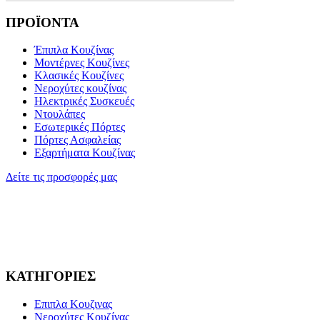
ΠΡΟΪΟΝΤΑ
Έπιπλα Κουζίνας
Μοντέρνες Κουζίνες
Κλασικές Κουζίνες
Νεροχύτες κουζίνας
Ηλεκτρικές Συσκευές
Ντουλάπες
Εσωτερικές Πόρτες
Πόρτες Ασφαλείας
Εξαρτήματα Κουζίνας
Δείτε τις προσφορές μας
ΚΑΤΗΓΟΡΙΕΣ
Επιπλα Κουζινας
Νεροχύτες Κουζίνας