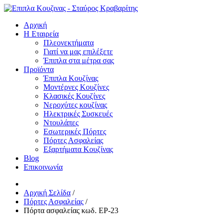
Αρχική
Η Εταιρεία
Πλεονεκτήματα
Γιατί να μας επιλέξετε
Έπιπλα στα μέτρα σας
Προϊόντα
Έπιπλα Κουζίνας
Μοντέρνες Κουζίνες
Κλασικές Κουζίνες
Νεροχύτες κουζίνας
Ηλεκτρικές Συσκευές
Ντουλάπες
Εσωτερικές Πόρτες
Πόρτες Ασφαλείας
Εξαρτήματα Κουζίνας
Blog
Επικοινωνία
Αρχική Σελίδα
/
Πόρτες Ασφαλείας
/
Πόρτα ασφαλείας κωδ. EP-23