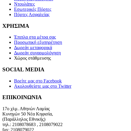
Ντουλάπες
Εσωτερικές Πόρτες
Πόρτες Ασφαλείας
ΧΡΗΣΙΜΑ
Έπιπλα στα μέτρα σας
Προσωπική εξυπηρέτηση
Δωρεάν μεταφορικά
Δωρεάν συναρμολόγηση
Χώρος στάθμευσης
SOCIAL MEDIA
Βρείτε μας
στο Facebook
Ακολουθείστε μας
στο Twitter
ΕΠΙΚΟΙΝΩΝΙΑ
17ο χλμ. Αθηνών Λαμίας
Κυνηγών 50 Νέα Κηφισία,
(Παράλληλος Εθνικής)
τηλ.: 2108078683 , 2108079022
fax: 2108079022