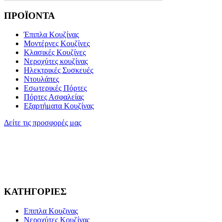
ΠΡΟΪΟΝΤΑ
Έπιπλα Κουζίνας
Μοντέρνες Κουζίνες
Κλασικές Κουζίνες
Νεροχύτες κουζίνας
Ηλεκτρικές Συσκευές
Ντουλάπες
Εσωτερικές Πόρτες
Πόρτες Ασφαλείας
Εξαρτήματα Κουζίνας
Δείτε τις προσφορές μας
ΚΑΤΗΓΟΡΙΕΣ
Επιπλα Κουζινας
Νεροχύτες Κουζίνας